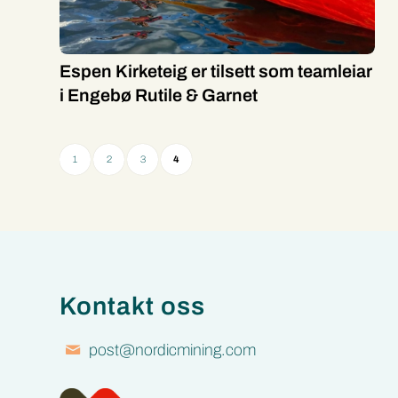
Espen Kirketeig er tilsett som teamleiar
i Engebø Rutile & Garnet
1
2
3
4
Kontakt oss
post@nordicmining.com