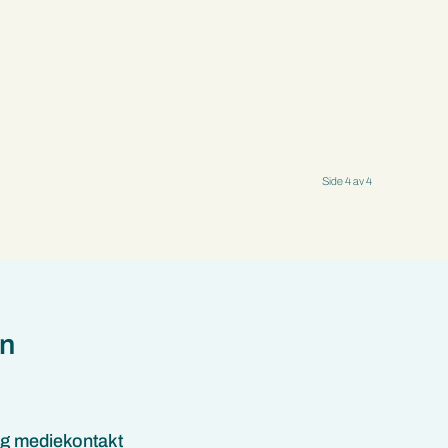
Side 4 av 4
on
g mediekontakt